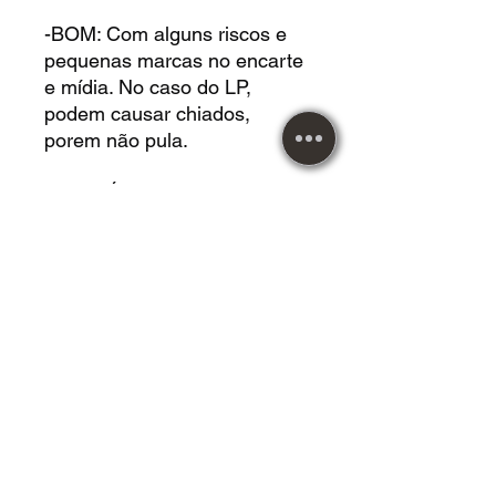
-BOM: Com alguns riscos e
pequenas marcas no encarte
e mídia. No caso do LP,
podem causar chiados,
porem não pula.
-RAZOÁVEL: Com riscos e
marcas na capa e mídia,
porem não atrapalham na
audição. No caso do LP,
causam chiados, porem não
pula.
DVD USADO acrílico em
*RAZOÁVEL* estado.