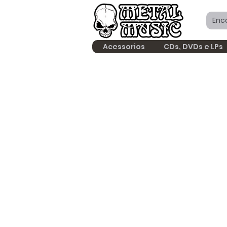
Acessorios
CDs, DVDs e LPs