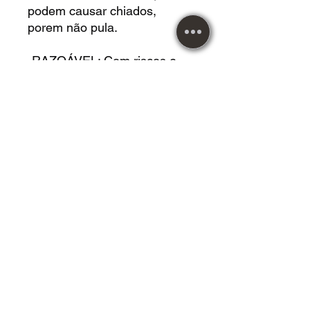
podem causar chiados,
porem não pula.
-RAZOÁVEL: Com riscos e
marcas na capa e mídia,
porem não atrapalham na
audição. No caso do LP,
causam chiados, porem não
pula.
DVD USADO acrílico em
*BOM* estado.