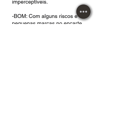
imperceptíveis.
-BOM: Com alguns riscos e
pequenas marcas no encarte
e mídia.
-RAZOÁVEL: Com riscos e
marcas na capa e mídia,
porem não atrapalham na
reprodução.
DVD USADO acrílico em
*EXCELENTE* estado.