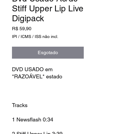
Stiff Upper Lip Live
Digipack
Preço
R$ 59,90
IPI / ICMS / ISS não incl.
Esgotado
DVD USADO em
*RAZOÁVEL* estado
Tracks
1
Newsflash
0:34
2
Stiff Upper Lip
3:39