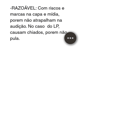
-RAZOÁVEL: Com riscos e
marcas na capa e mídia,
porem não atrapalham na
audição. No caso do LP,
causam chiados, porem não
pula.
DVD USADO acrílico em
*MUITO BOM* estado.