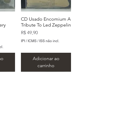
CD Usado Encomium A
ery
Tribute To Led Zeppelin
Preço
R$ 49,90
IPI / ICMS / ISS não incl.
cl.
ao
Adicionar ao
carrinho
 São Paulo
ng
CD Usado The
CD Usado Seu Jorge