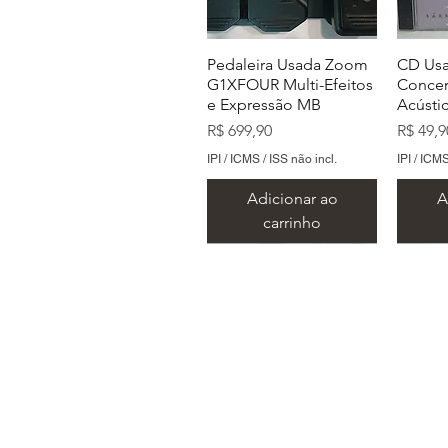
Pedaleira Usada Zoom
CD Usa
G1XFOUR Multi-Efeitos
Concer
e Expressão MB
Acústi
Preço
Preço
R$ 699,90
R$ 49,9
IPI / ICMS / ISS não incl.
IPI / ICMS
Adicionar ao
A
carrinho
Endereço:
CD Nervosa Victim Of
CD Usado Status Quo B
CD Usado Sepultura
CD Usa
CD Usa