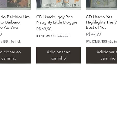
do Belchior Um
CD Usado Iggy Pop
CD Usado Yes
to Bárbaro
Naughty Little Doggie
Highlights The V
co Ao Vivo
Best of Yes
Preço
R$ 63,90
Preço
0
R$ 47,90
IPI / ICMS / ISS não incl.
 / ISS não incl.
IPI / ICMS / ISS não in
dicionar ao
Adicionar ao
Adicionar 
carrinho
carrinho
carrinho
​Metal Music LTDA
​CNPJ 15.146.267/0001/69
 Rua Alvares de Azevedo, 159/163 - Centro - Santo André -
E-mail:
lojametalcds@hotmail.com
Whatsapp: (11) 93458-7444
do Toy Dolls We
do The Smiths
CD Usado Tim Maia
CD Usado The Smiths
CD Usado Talki
CD Usado Skank