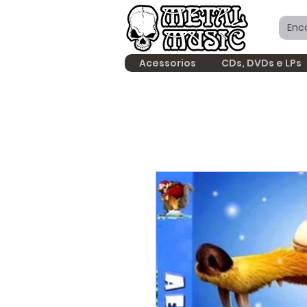
Acessorios
CDs, DVDs e LPs