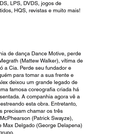
 CDS, LPS, DVDS, jogos de
idos, HQS, revistas e muito mais!
ia de dança Dance Motive, perde
x Megrath (Mattew Walker), vítima de
ó a Cia. Perde seu fundador e
guém para tomar a sua frente e
m. Alex deixou um grande legado de
uma famosa coreografia criada há
esentada. A companhia agora vê a
estreando esta obra. Entretanto,
es precisam chamar os três
s McPhearson (Patrick Swayze),
) e Max Delgado (George Delapena)
grupo.