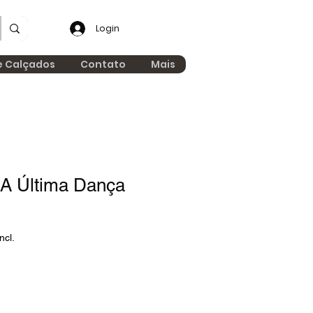
Login
e Calçados
Contato
Mais
A Última Dança
ncl.