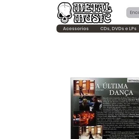
Acessorios
CDs, DVDs e LPs