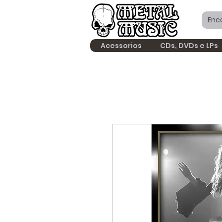
Acessorios
CDs, DVDs e LPs