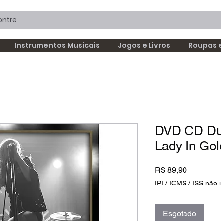
Instrumentos Musicais
Jogos e Livros
Roupas 
DVD CD Dup
Lady In Gold
Preço
R$ 89,90
IPI / ICMS / ISS não i
Esgotado