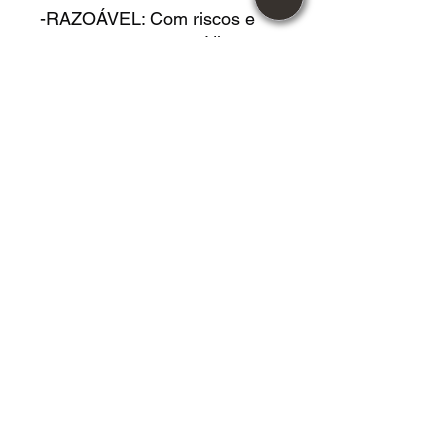
-RAZOÁVEL: Com riscos e
marcas na capa e mídia,
porem não atrapalham na
audição. No caso do LP,
causam chiados, porem não
pula.
DVD USADO acrílico em
*MUITO BOM* estado.