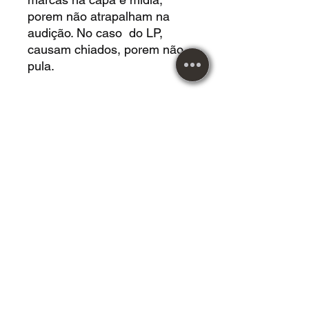
porem não atrapalham na
audição. No caso do LP,
causam chiados, porem não
pula.
DVD USADO acrílico em
*EXCELENTE* estado.