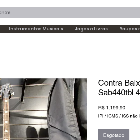
Instrumentos Musicais
Jogos e Livros
Roupas 
Contra Baix
Sab440tbl 
Preço
R$ 1.199,90
IPI / ICMS / ISS não i
Esgotado