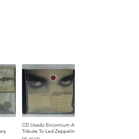
CD Usado Encomium A
ery
Tribute To Led Zeppelin
Preço