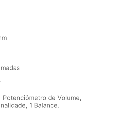
d
5mm
romadas
r
 1 Potenciômetro de Volume,
nalidade, 1 Balance.