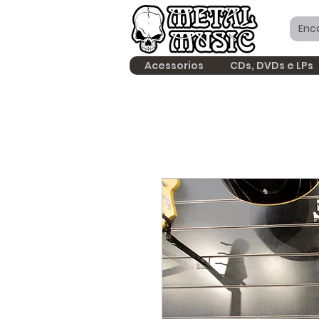
Acessorios
CDs, DVDs e LPs