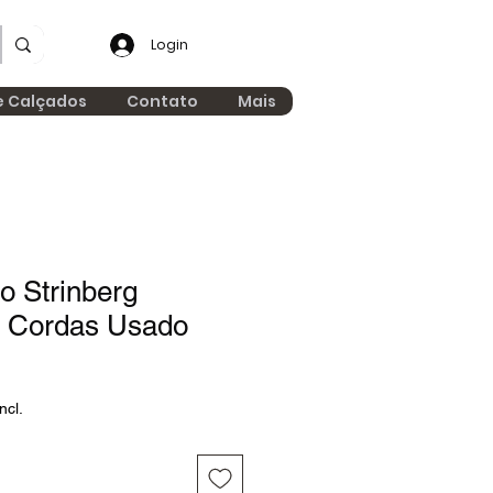
Login
e Calçados
Contato
Mais
o Strinberg
4 Cordas Usado
ncl.