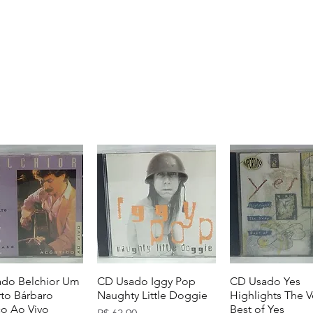
do Belchior Um
CD Usado Iggy Pop
CD Usado Yes
to Bárbaro
Naughty Little Doggie
Highlights The V
co Ao Vivo
Best of Yes
Preço