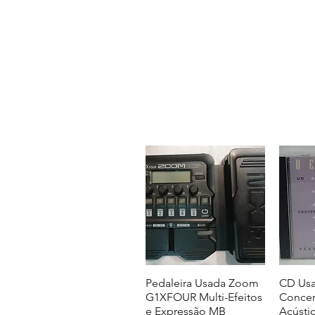
Pedaleira Usada Zoom
CD Usa
G1XFOUR Multi-Efeitos
Concer
e Expressão MB
Acústi