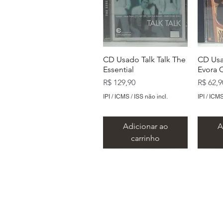
CD Usado Talk Talk The
CD Usa
Essential
Evora 
Preço
Preço
R$ 129,90
R$ 62,9
IPI / ICMS / ISS não incl.
IPI / ICMS
Adicionar ao
A
carrinho
Endereço: