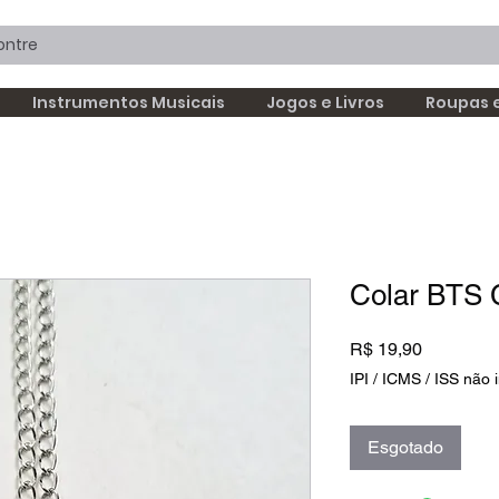
Instrumentos Musicais
Jogos e Livros
Roupas 
Colar BTS 
Preço
R$ 19,90
IPI / ICMS / ISS não i
Esgotado