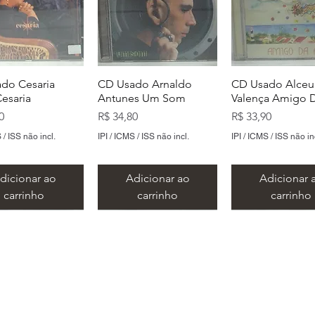
do Cesaria
CD Usado Arnaldo
CD Usado Alceu
Cesaria
Antunes Um Som
Valença Amigo D
Preço
Preço
0
R$ 34,80
R$ 33,90
 / ISS não incl.
IPI / ICMS / ISS não incl.
IPI / ICMS / ISS não in
dicionar ao
Adicionar ao
Adicionar 
carrinho
carrinho
carrinho
​Metal Music LTDA
​CNPJ 15.146.267/0001/69
 Rua Alvares de Azevedo, 159/163 - Centro - Santo André -