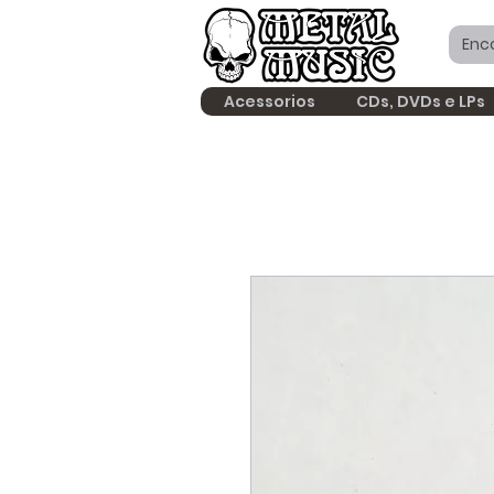
Acessorios
CDs, DVDs e LPs