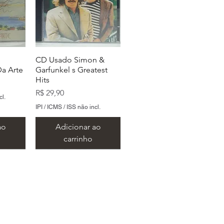
CD Usado Simon &
a Arte
Garfunkel s Greatest
Hits
Preço
R$ 29,90
cl.
IPI / ICMS / ISS não incl.
ao
Adicionar ao
carrinho
 São Paulo