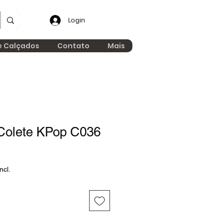
Login
e Calçados
Contato
Mais
Colete KPop C036
ncl.