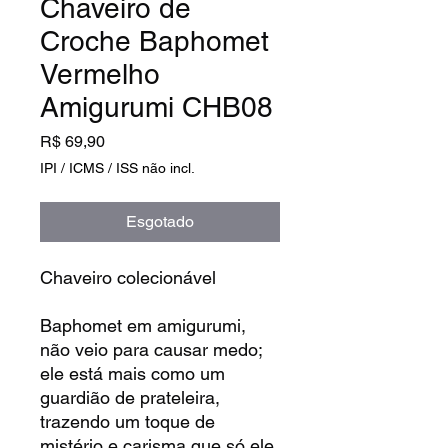
Chaveiro de
Croche Baphomet
Vermelho
Amigurumi CHB08
Preço
R$ 69,90
IPI / ICMS / ISS não incl.
Esgotado
Chaveiro colecionável
Baphomet em amigurumi,
não veio para causar medo;
ele está mais como um
guardião de prateleira,
trazendo um toque de
mistério e carisma que só ele