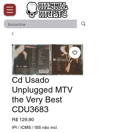
Cd Usado
Unplugged MTV
the Very Best
CDU3683
Preço
R$ 129,90
IPI / ICMS / ISS não incl.