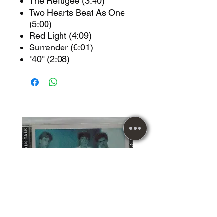
The Refugee (3:40)
Two Hearts Beat As One
(5:00)
Red Light (4:09)
Surrender (6:01)
"40" (2:08)