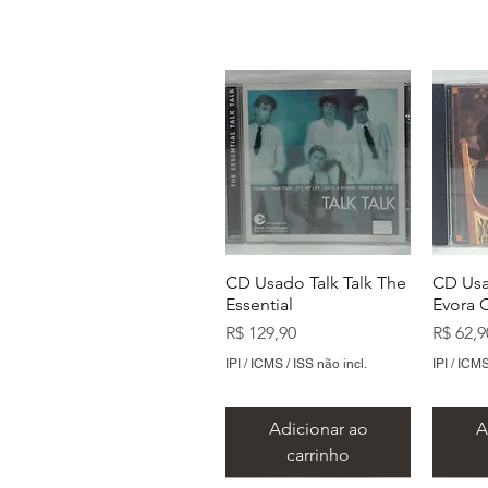
CD Usado Talk Talk The
CD Usa
Essential
Evora 
Preço
Preço
R$ 129,90
R$ 62,9
IPI / ICMS / ISS não incl.
IPI / ICMS
Adicionar ao
A
carrinho