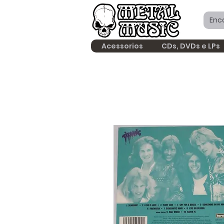
Acessorios
CDs, DVDs e LPs