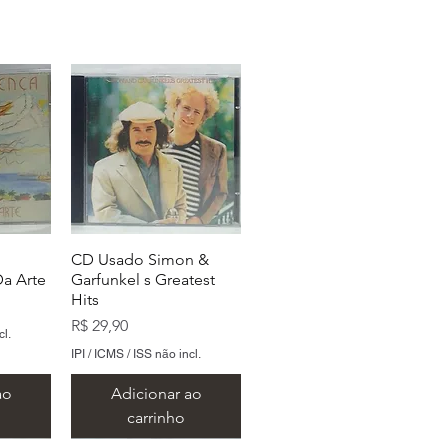
CD Usado Simon &
a Arte
Garfunkel s Greatest
Hits
Preço
R$ 29,90
cl.
IPI / ICMS / ISS não incl.
ao
Adicionar ao
carrinho