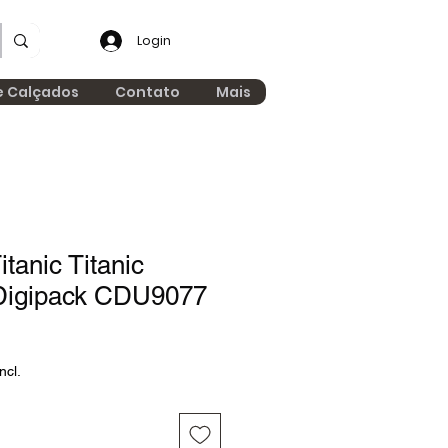
Login
e Calçados
Contato
Mais
tanic Titanic
Digipack CDU9077
ncl.