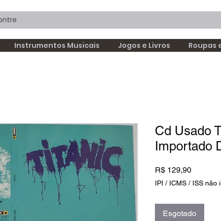
Instrumentos Musicais
Jogos e Livros
Roupas 
Cd Usado Ti
Importado 
Preço
R$ 129,90
IPI / ICMS / ISS não i
Esgotado