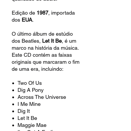
Edição de
1987
, importada
dos
EUA
.
O último álbum de estúdio
dos Beatles,
Let It Be
, é um
marco na história da música.
Este CD contém as faixas
originais que marcaram o fim
de uma era, incluindo:
Two Of Us
Dig A Pony
Across The Universe
I Me Mine
Dig It
Let It Be
Maggie Mae