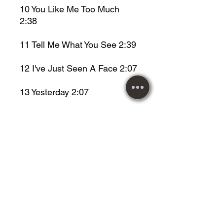
10
You Like Me Too Much
2:38
11
Tell Me What You See 2:39
12
I've Just Seen A Face
2:07
13
Yesterday
2:07
14
Dizzy Miss Lizzy 2:54
Metal Music desde 1984!
Maiores informações entrar