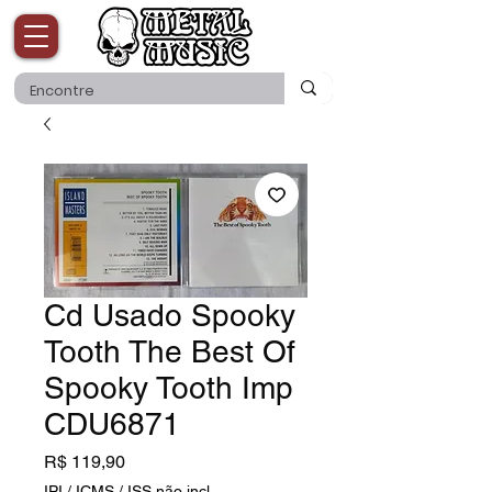
Cd Usado Spooky
Tooth The Best Of
Spooky Tooth Imp
CDU6871
Preço
R$ 119,90
IPI / ICMS / ISS não incl.