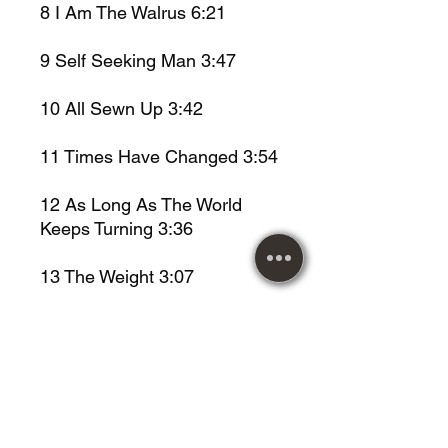
8
I Am The Walrus 6:21
9
Self Seeking Man 3:47
10
All Sewn Up 3:42
11
Times Have Changed 3:54
12
As Long As The World
Keeps Turning 3:36
13
The Weight 3:07
Metal Music desde 1984!
Maiores informações entrar
em contato.