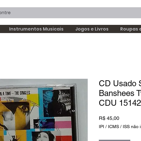
Instrumentos Musicais
Jogos e Livros
Roupas 
CD Usado 
Banshees T
CDU 15142
Preço
R$ 45,00
IPI / ICMS / ISS não i