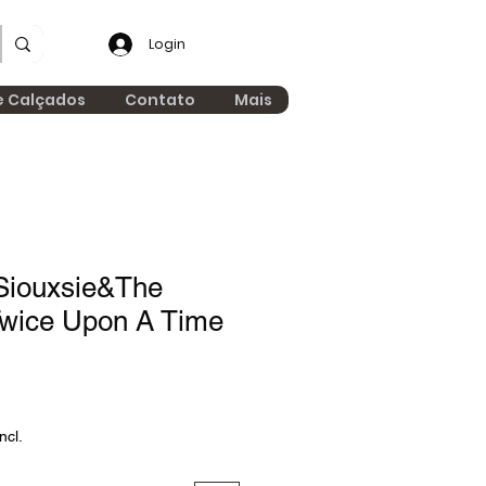
Login
e Calçados
Contato
Mais
Siouxsie&The
wice Upon A Time
ncl.