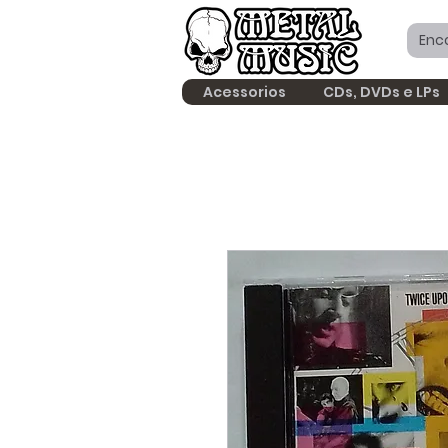
Acessorios
CDs, DVDs e LPs