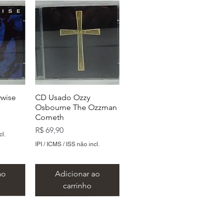
wise
CD Usado Ozzy
Osbourne The Ozzman
Cometh
Preço
R$ 69,90
cl.
IPI / ICMS / ISS não incl.
ao
Adicionar ao
carrinho