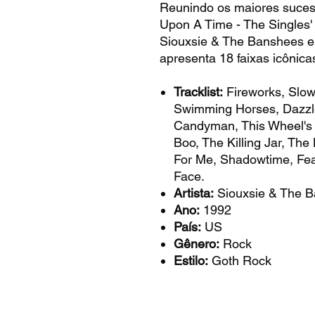
Reunindo os maiores suces
Upon A Time - The Singles'
Siouxsie & The Banshees e
apresenta 18 faixas icônica
Tracklist:
Fireworks, Slow
Swimming Horses, Dazzle
Candyman, This Wheel's 
Boo, The Killing Jar, Th
For Me, Shadowtime, Fea
Face.
Artista:
Siouxsie & The 
Ano:
1992
País:
US
Gênero:
Rock
Estilo:
Goth Rock