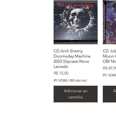
CD Arch Enemy
CD Job
Doomsday Machine
Moon H
2023 Slipcase Novo
OBI No
Lacrado
Preço
R$ 69,9
Preço
R$ 75,00
IPI / ICMS
IPI / ICMS / ISS não incl.
Adicionar ao
A
carrinho