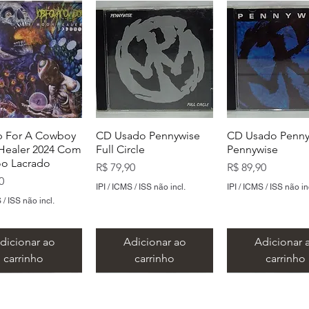
 For A Cowboy
CD Usado Pennywise
CD Usado Penny
ealer 2024 Com
Full Circle
Pennywise
o Lacrado
Preço
Preço
R$ 79,90
R$ 89,90
0
IPI / ICMS / ISS não incl.
IPI / ICMS / ISS não in
 / ISS não incl.
dicionar ao
Adicionar ao
Adicionar 
carrinho
carrinho
carrinho