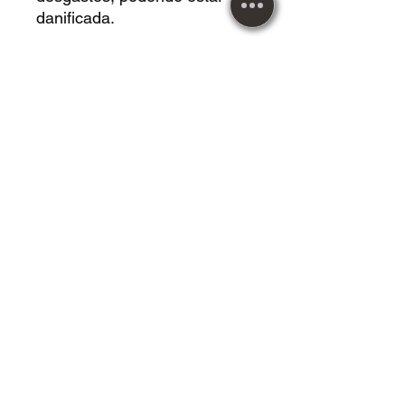
danificada.
Metal Music desde 1984!
Maiores informações entrar
em contato.
Imagens meramente
ilustrativas.
Vendemos roupas,
acessórios, instrumentos
musicais, calçados, mangas,
livros, CDS, LPS, DVDS,
jogos de tabuleiros,
Cardgames, Vestidos, HQS,