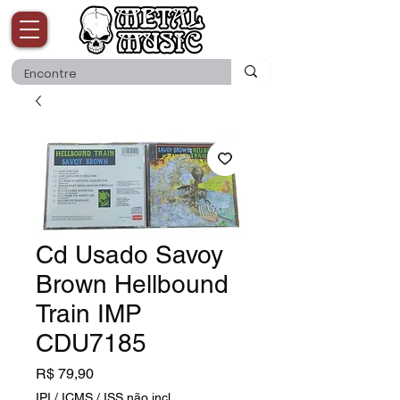
Cd Usado Savoy
Brown Hellbound
Train IMP
CDU7185
Preço
R$ 79,90
IPI / ICMS / ISS não incl.