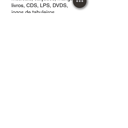
livros, CDS, LPS, DVDS,
jogos de tabuleiros,
Cardgames, Vestidos, HQS,
revistas e muito mais!