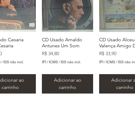
do Cesaria
CD Usado Arnaldo
CD Usado Alceu
Cesaria
Antunes Um Som
Valença Amigo D
Preço
Preço
0
R$ 34,80
R$ 33,90
 / ISS não incl.
IPI / ICMS / ISS não incl.
IPI / ICMS / ISS não in
dicionar ao
Adicionar ao
Adicionar 
carrinho
carrinho
carrinho
​Metal Music LTDA
​CNPJ 15.146.267/0001/69
 Rua Alvares de Azevedo, 159/163 - Centro - Santo André -