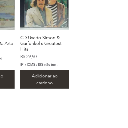
CD Usado Simon &
a Arte
Garfunkel s Greatest
Hits
Preço
R$ 29,90
cl.
IPI / ICMS / ISS não incl.
ao
Adicionar ao
carrinho
 São Paulo