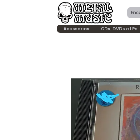
Acessorios
CDs, DVDs e LPs