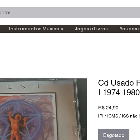
Instrumentos Musicais
Jogos e Livros
Roupas 
Cd Usado R
I 1974 198
Preço
R$ 24,90
IPI / ICMS / ISS não i
Esgotado