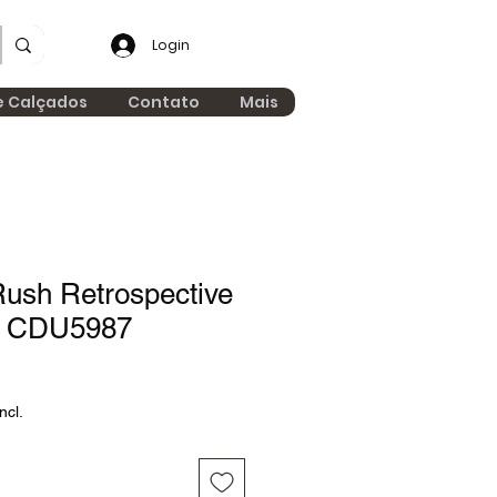
Login
e Calçados
Contato
Mais
ush Retrospective
0 CDU5987
ncl.