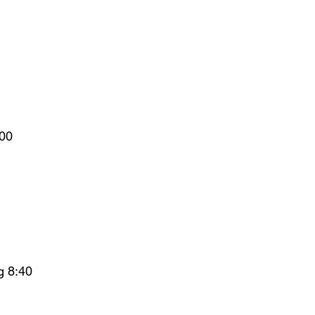
:00
g 8:40