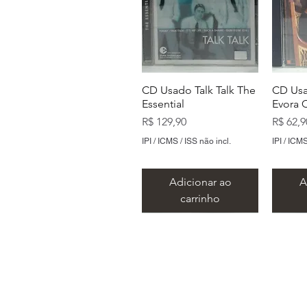
CD Usado Talk Talk The
CD Usa
Essential
Evora 
Preço
Preço
R$ 129,90
R$ 62,9
IPI / ICMS / ISS não incl.
IPI / ICMS
Adicionar ao
A
carrinho
Endereço: