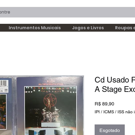
Instrumentos Musicais
Jogos e Livros
Roupas 
Cd Usado R
A Stage Ex
Preço
R$ 89,90
IPI / ICMS / ISS não i
Esgotado