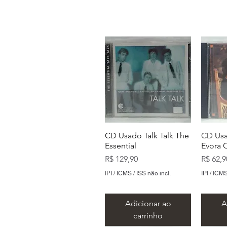
CD Usado Talk Talk The
CD Usa
Essential
Evora 
Preço
Preço
R$ 129,90
R$ 62,9
IPI / ICMS / ISS não incl.
IPI / ICMS
Adicionar ao
A
carrinho