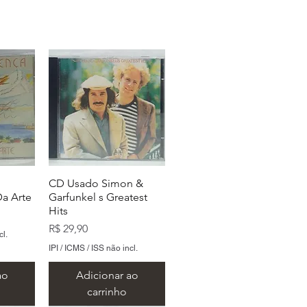
CD Usado Simon &
a Arte
Garfunkel s Greatest
Hits
Preço
R$ 29,90
cl.
IPI / ICMS / ISS não incl.
ao
Adicionar ao
carrinho