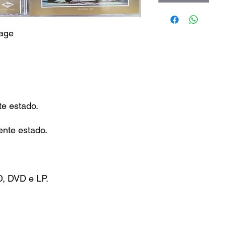
tage
te estado.
ente estado.
D, DVD e LP.