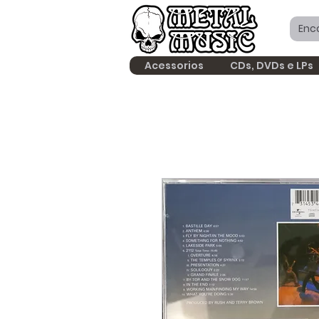
Acessorios
CDs, DVDs e LPs