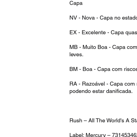
Capa
NV - Nova - Capa no estad
EX - Excelente - Capa qua
MB - Muito Boa - Capa com 
leves.
BM - Boa - Capa com risco
RA - Razoável - Capa com r
podendo estar danificada.
Rush – All The World's A S
Label: Mercury – 7314534