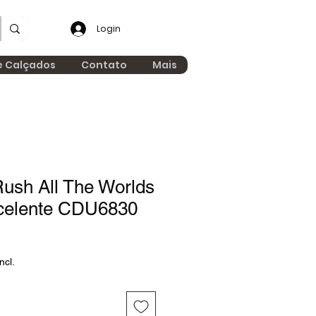
Login
e Calçados
Contato
Mais
ush All The Worlds
celente CDU6830
ncl.