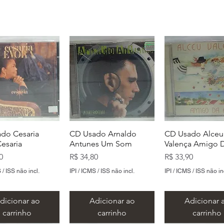
do Cesaria
CD Usado Arnaldo
CD Usado Alceu
Cesaria
Antunes Um Som
Valença Amigo D
Preço
Preço
0
R$ 34,80
R$ 33,90
 / ISS não incl.
IPI / ICMS / ISS não incl.
IPI / ICMS / ISS não in
dicionar ao
Adicionar ao
Adicionar 
carrinho
carrinho
carrinho