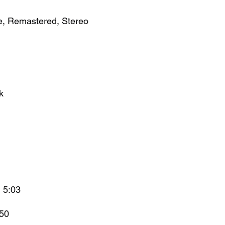
e, Remastered, Stereo
k
d 5:03
:50