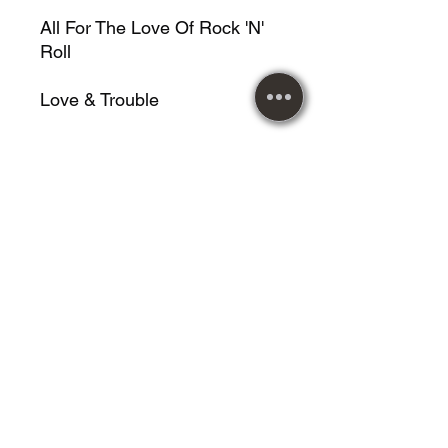
All For The Love Of Rock 'N'
Roll
Love & Trouble
Slash
Middle Of The Night
Beside You