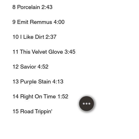
8
Porcelain
2:43
9
Emit Remmus
4:00
10
I Like Dirt
2:37
11
This Velvet Glove
3:45
12
Savior
4:52
13
Purple Stain
4:13
14
Right On Time
1:52
15
Road Trippin'
3:25