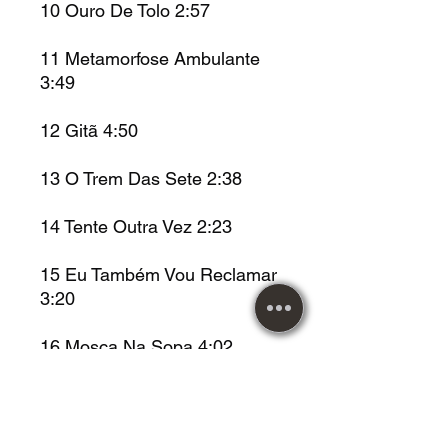
10
Ouro De Tolo
2:57
11
Metamorfose Ambulante
3:49
12
Gitã
4:50
13
O Trem Das Sete
2:38
14
Tente Outra Vez
2:23
15
Eu Também Vou Reclamar
3:20
16
Mosca Na Sopa
4:02
Metal Music desde 1984!