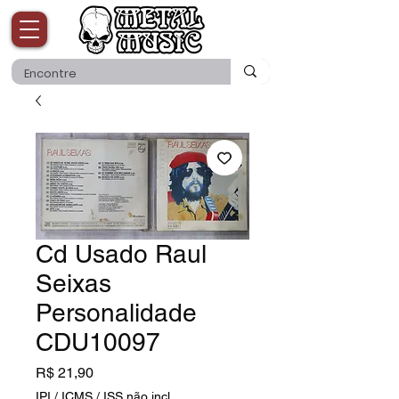
Cd Usado Raul
Seixas
Personalidade
CDU10097
Preço
R$ 21,90
IPI / ICMS / ISS não incl.