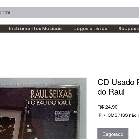
Instrumentos Musicais
Jogos e Livros
Roupas 
CD Usado R
do Raul
Preço
R$ 24,90
IPI / ICMS / ISS não i
Esgotado