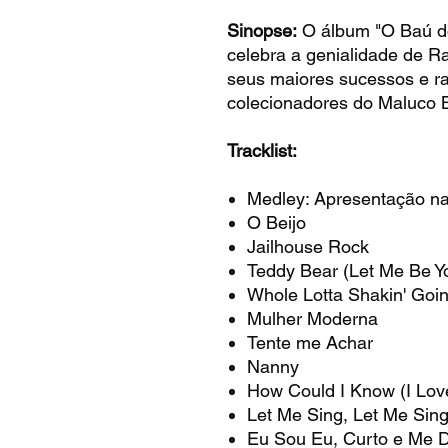
Sinopse:
O álbum "O Baú do
celebra a genialidade de R
seus maiores sucessos e rar
colecionadores do Maluco 
Tracklist:
Medley: Apresentação na
O Beijo
Jailhouse Rock
Teddy Bear (Let Me Be Y
Whole Lotta Shakin' Goin
Mulher Moderna
Tente me Achar
Nanny
How Could I Know (I Lov
Let Me Sing, Let Me Sin
Eu Sou Eu, Curto e Me D