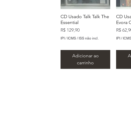
CD Usado Talk Talk The
CD Usa
Essential
Evora 
Preço
Preço
R$ 129,90
R$ 62,9
IPI / ICMS / ISS não incl.
IPI / ICMS
Adicionar ao
A
carrinho
Endereço:
CD Usado Ramones
CD Usado Cidade
CD Usado The Animals
CD Us
CD Us