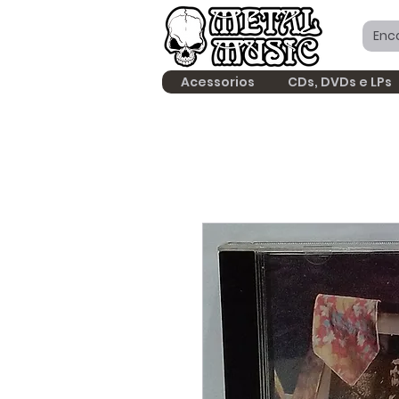
Acessorios
CDs, DVDs e LPs