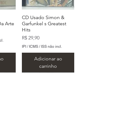
CD Usado Simon &
a Arte
Garfunkel s Greatest
Hits
Preço
R$ 29,90
cl.
IPI / ICMS / ISS não incl.
ao
Adicionar ao
carrinho
 São Paulo
oors
ylan s
CD Usado The Doors
CD Usado The Beatles