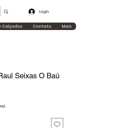
Login
e Calçados
Contato
Mais
aul Seixas O Baú
ncl.