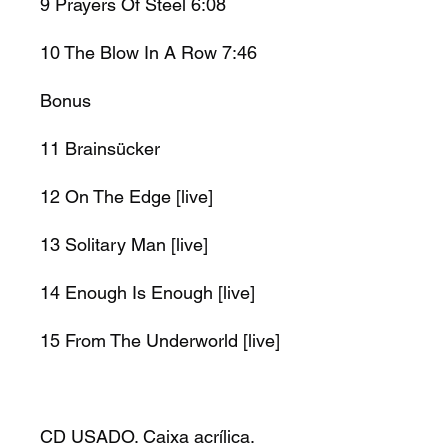
9 Prayers Of Steel 6:08
10 The Blow In A Row 7:46
Bonus
11 Brainsücker
12 On The Edge [live]
13 Solitary Man [live]
14 Enough Is Enough [live]
15 From The Underworld [live]
CD USADO. Caixa acrílica.