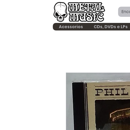
Acessorios
CDs, DVDs e LPs