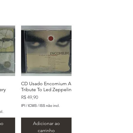
CD Usado Encomium A
ery
Tribute To Led Zeppelin
Preço
R$ 49,90
IPI / ICMS / ISS não incl.
cl.
ao
Adicionar ao
carrinho