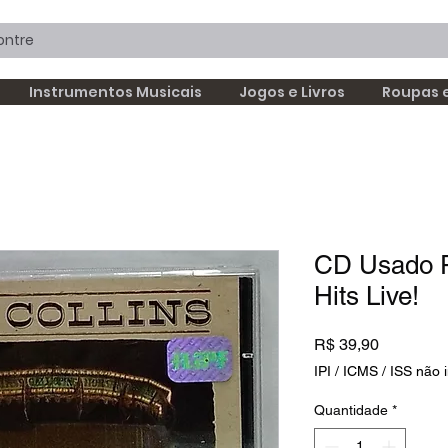
Instrumentos Musicais
Jogos e Livros
Roupas 
CD Usado Ph
Hits Live!
Preço
R$ 39,90
IPI / ICMS / ISS não i
Quantidade
*