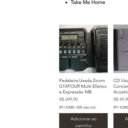
Take Me Home
Pedaleira Usada Zoom
CD Usa
G1XFOUR Multi-Efeitos
Concer
e Expressão MB
Acústi
Preço
Preço
R$ 699,90
R$ 49,9
IPI / ICMS / ISS não incl.
IPI / ICMS
Adicionar ao
A
carrinho