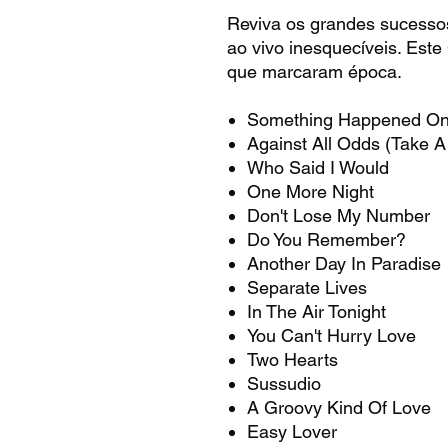
Reviva os grandes sucessos
ao vivo inesquecíveis. Este
que marcaram época.
Something Happened On
Against All Odds (Take 
Who Said I Would
One More Night
Don't Lose My Number
Do You Remember?
Another Day In Paradise
Separate Lives
In The Air Tonight
You Can't Hurry Love
Two Hearts
Sussudio
A Groovy Kind Of Love
Easy Lover