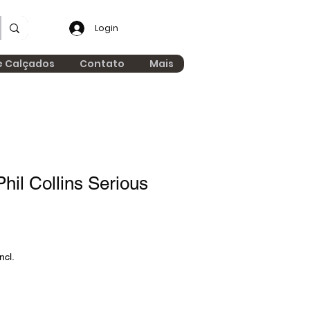
Login
e Calçados
Contato
Mais
il Collins Serious
ncl.