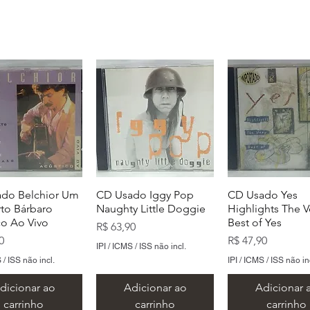
do Belchior Um
CD Usado Iggy Pop
CD Usado Yes
to Bárbaro
Naughty Little Doggie
Highlights The V
co Ao Vivo
Best of Yes
Preço
R$ 63,90
Preço
0
R$ 47,90
IPI / ICMS / ISS não incl.
 / ISS não incl.
IPI / ICMS / ISS não in
dicionar ao
Adicionar ao
Adicionar 
carrinho
carrinho
carrinho