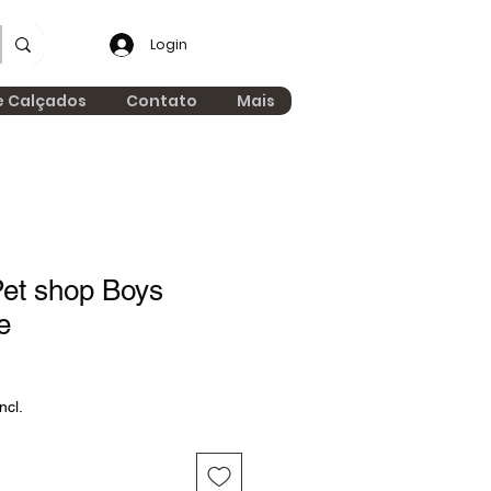
Login
e Calçados
Contato
Mais
et shop Boys
e
ncl.