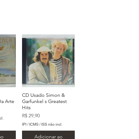
CD Usado Simon &
a Arte
Garfunkel s Greatest
Hits
Preço
R$ 29,90
cl.
IPI / ICMS / ISS não incl.
ao
Adicionar ao