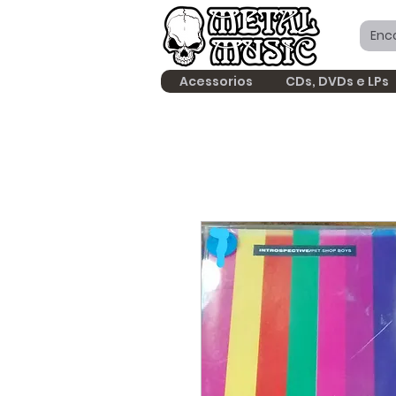
Acessorios
CDs, DVDs e LPs