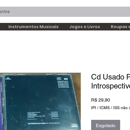
Instrumentos Musicais
Jogos e Livros
Roupas 
Cd Usado P
Introspectiv
Preço
R$ 29,90
IPI / ICMS / ISS não i
Esgotado