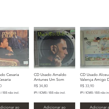
do Cesaria
CD Usado Arnaldo
CD Usado Alceu
Cesaria
Antunes Um Som
Valença Amigo D
Preço
Preço
0
R$ 34,80
R$ 33,90
 / ISS não incl.
IPI / ICMS / ISS não incl.
IPI / ICMS / ISS não in
dicionar ao
Adicionar ao
Adicionar 