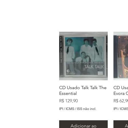
CD Usado Talk Talk The
CD Usa
Essential
Evora 
Preço
Preço
R$ 129,90
R$ 62,9
IPI / ICMS / ISS não incl.
IPI / ICMS
Adicionar ao
A