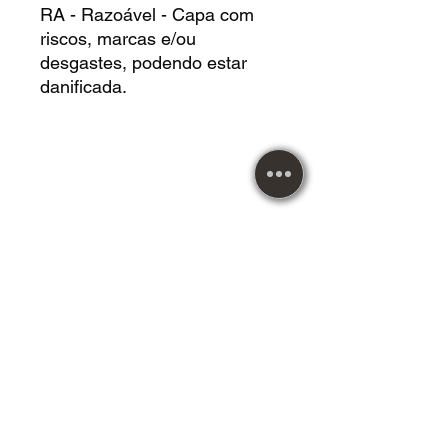
RA - Razoável - Capa com
riscos, marcas e/ou
desgastes, podendo estar
danificada.
METAL MUSIC
desde 1984!
Atendendo nossos clientes
com responsabilidade e
compromisso.
Imagens meramente