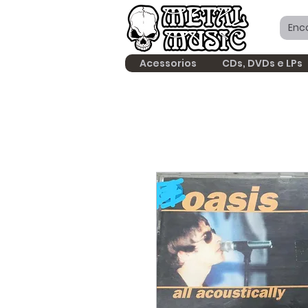
Acessorios
CDs, DVDs e LPs