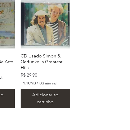
CD Usado Simon &
a Arte
Garfunkel s Greatest
Hits
Preço
R$ 29,90
cl.
IPI / ICMS / ISS não incl.
ao
Adicionar ao
carrinho