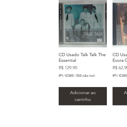
CD Usado Talk Talk The
CD Usa
Essential
Evora 
Preço
Preço
R$ 129,90
R$ 62,9
IPI / ICMS / ISS não incl.
IPI / ICMS
Adicionar ao
A
carrinho