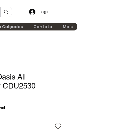
Login
e Calçados
Contato
Mais
asis All
ly CDU2530
ncl.