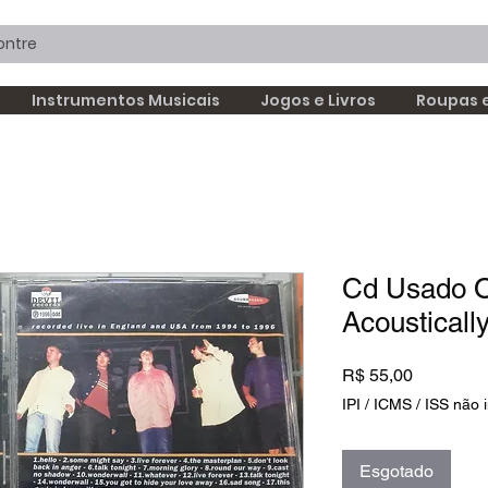
Instrumentos Musicais
Jogos e Livros
Roupas 
Cd Usado O
Acoustical
Preço
R$ 55,00
IPI / ICMS / ISS não i
Esgotado