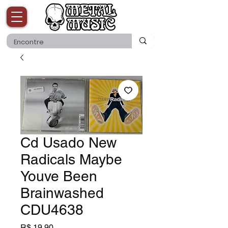
Cd Usado New
Radicals Maybe
Youve Been
Brainwashed
CDU4638
Preço
R$ 19,90