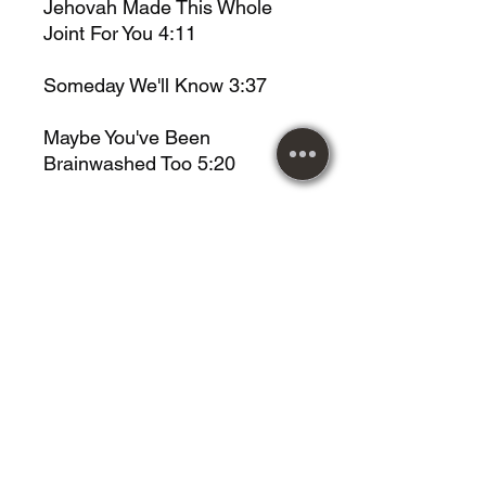
Jehovah Made This Whole
Joint For You 4:11
Someday We'll Know 3:37
Maybe You've Been
Brainwashed Too 5:20
In Need Of A Miracle 3:43
Gotta Stay High 3:05
Technicolor Lover 3:43
Flowers 3:51
Crying Like A Church On
Monday 5:0