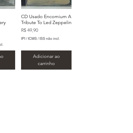
CD Usado Encomium A
ery
Tribute To Led Zeppelin
Preço
R$ 49,90
IPI / ICMS / ISS não incl.
cl.
ao
Adicionar ao
carrinho
 São Paulo
ng
CD Usado The
CD Usado Seu Jorge