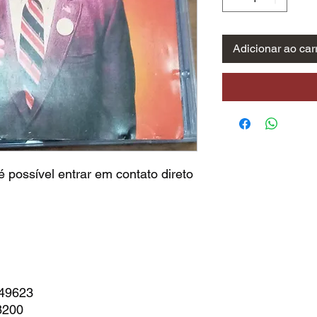
Adicionar ao car
 possível entrar em contato direto
749623
8200