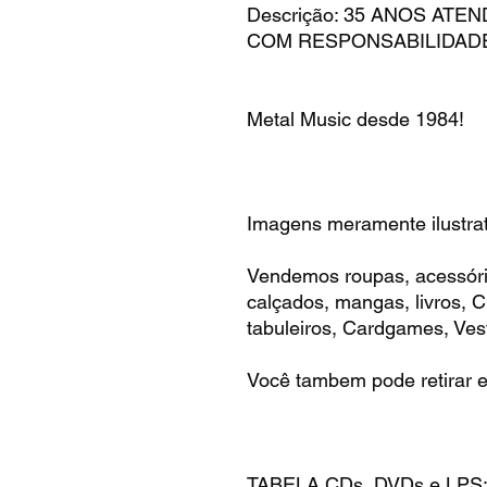
Descrição: 35 ANOS AT
COM RESPONSABILIDAD
Metal Music desde 1984!
Imagens meramente ilustrat
Vendemos roupas, acessóri
calçados, mangas, livros,
tabuleiros, Cardgames, Vest
Você tambem pode retirar e
TABELA CDs, DVDs e LPS