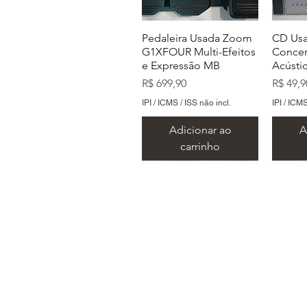
Pedaleira Usada Zoom
CD Usa
G1XFOUR Multi-Efeitos
Concer
e Expressão MB
Acústi
Preço
Preço
R$ 699,90
R$ 49,9
IPI / ICMS / ISS não incl.
IPI / ICMS
Adicionar ao
A
carrinho
Endereço:
CD Nervosa Victim Of
CD Usado Status Quo B
CD Usado Sepultura
CD Usa
CD Usa