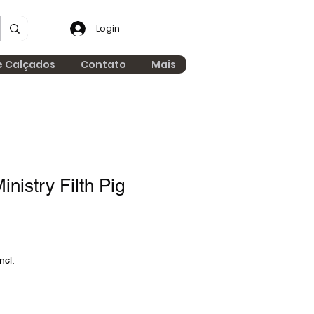
Login
e Calçados
Contato
Mais
nistry Filth Pig
ncl.