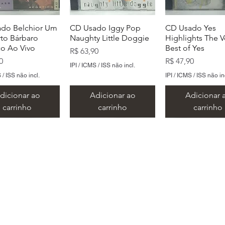
do Belchior Um
CD Usado Iggy Pop
CD Usado Yes
to Bárbaro
Naughty Little Doggie
Highlights The V
co Ao Vivo
Best of Yes
Preço
R$ 63,90
Preço
0
R$ 47,90
IPI / ICMS / ISS não incl.
 / ISS não incl.
IPI / ICMS / ISS não in
dicionar ao
Adicionar ao
Adicionar 
carrinho
carrinho
carrinho
​Metal Music LTDA
​CNPJ 15.146.267/0001/69
 Rua Alvares de Azevedo, 159/163 - Centro - Santo André -
E-mail:
lojametalcds@hotmail.com
Whatsapp: (11) 93458-7444
do Toy Dolls We
do The Smiths
CD Usado Tim Maia
CD Usado The Smiths
CD Usado Talki
CD Usado Skank