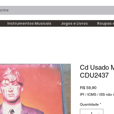
Instrumentos Musicais
Jogos e Livros
Roupas 
Cd Usado Mi
CDU2437
Preço
R$ 59,90
IPI / ICMS / ISS não i
Quantidade
*