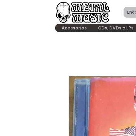
Acessorios
CDs, DVDs e LPs