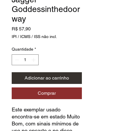
Goddessinthedoor
way
Preço
R$ 57,90
IPI / ICMS / ISS não incl.
Quantidade
*
Adicionar ao carrinho
Comprar
Este exemplar usado
encontra-se em estado Muito
Bom, com sinais mínimos de
uso no encarte e no disco.