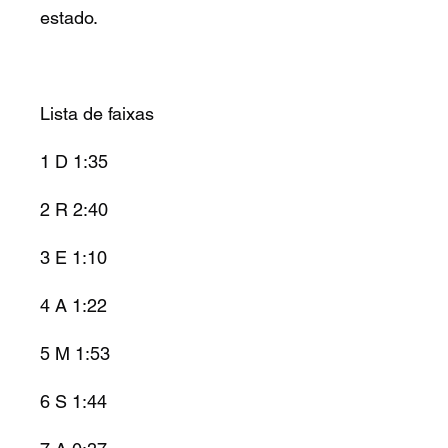
estado.
Lista de faixas
1 D 1:35
2 R 2:40
3 E 1:10
4 A 1:22
5 M 1:53
6 S 1:44