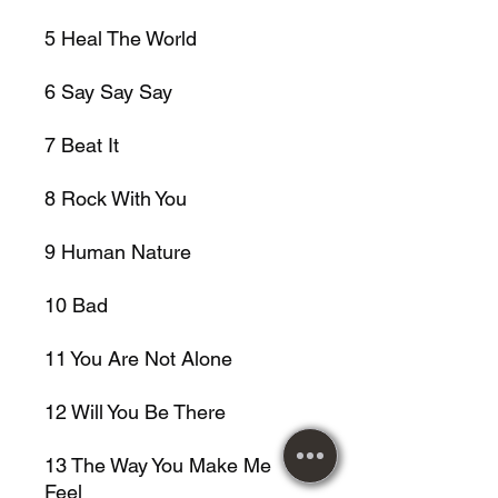
5
Heal The World
6
Say Say Say
7
Beat It
8
Rock With You
9
Human Nature
10
Bad
11
You Are Not Alone
12
Will You Be There
13
The Way You Make Me
Feel