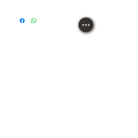
Pedaleira Usada Zoom
G1XFOUR Multi-Efeitos e
Expressão MB