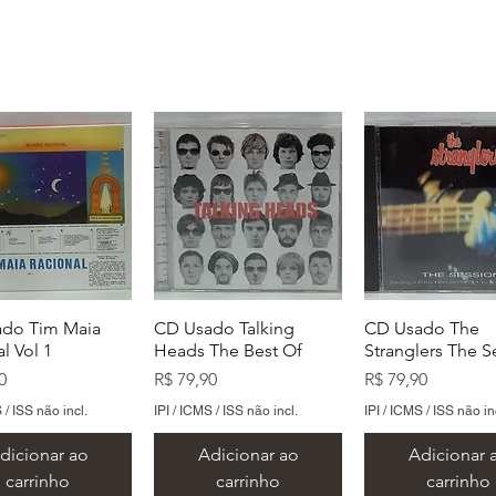
do Tim Maia
CD Usado Talking
CD Usado The
l Vol 1
Heads The Best Of
Stranglers The S
Preço
Preço
0
R$ 79,90
R$ 79,90
 / ISS não incl.
IPI / ICMS / ISS não incl.
IPI / ICMS / ISS não in
dicionar ao
Adicionar ao
Adicionar 
carrinho
carrinho
carrinho