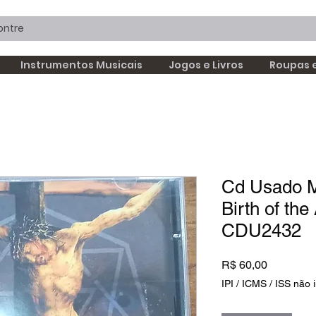
Instrumentos Musicais
Jogos e Livros
Roupas 
Cd Usado M
Birth of the 
CDU2432
Preço
R$ 60,00
IPI / ICMS / ISS não i