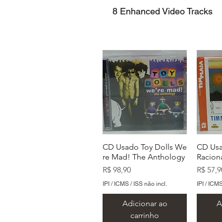
8 Enhanced Video Tracks
CD Usado Toy Dolls We
CD Usa
re Mad! The Anthology
Raciona
Preço
Preço
R$ 98,90
R$ 57,9
IPI / ICMS / ISS não incl.
IPI / ICMS
Adicionar ao
A
carrinho