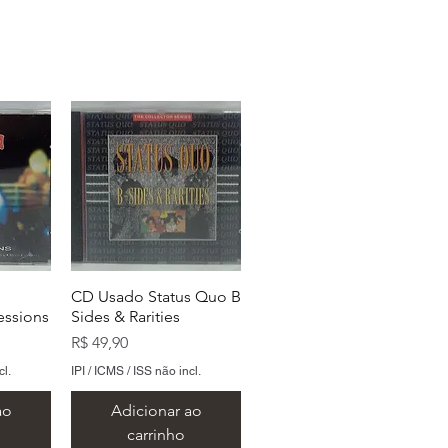
CD Usado Status Quo B
essions
Sides & Rarities
Preço
R$ 49,90
cl.
IPI / ICMS / ISS não incl.
ao
Adicionar ao
carrinho