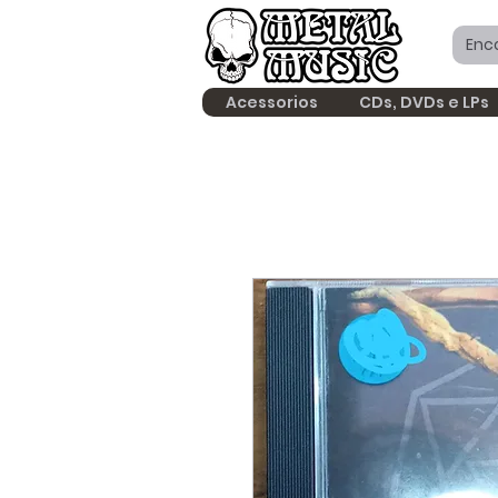
Acessorios
CDs, DVDs e LPs