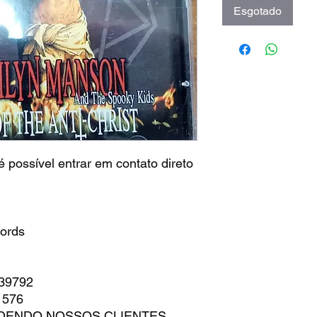
Esgotado
 possível entrar em contato direto
cords
739792
1576
ENDENDO NOSSOS CLIENTES