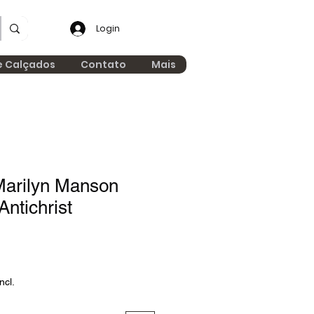
Login
e Calçados
Contato
Mais
arilyn Manson
Antichrist
ncl.