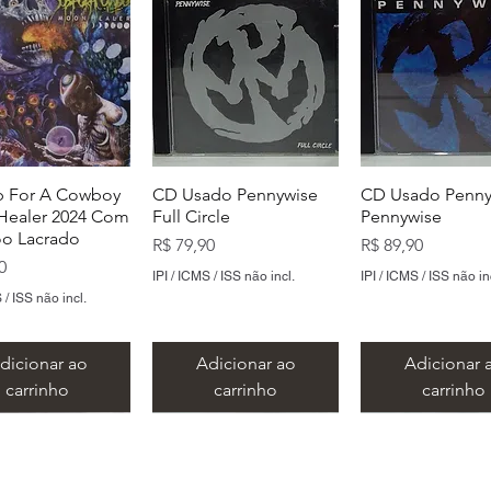
 For A Cowboy
CD Usado Pennywise
CD Usado Penny
ealer 2024 Com
Full Circle
Pennywise
o Lacrado
Preço
Preço
R$ 79,90
R$ 89,90
0
IPI / ICMS / ISS não incl.
IPI / ICMS / ISS não in
 / ISS não incl.
dicionar ao
Adicionar ao
Adicionar 
carrinho
carrinho
carrinho
​Metal Music LTDA