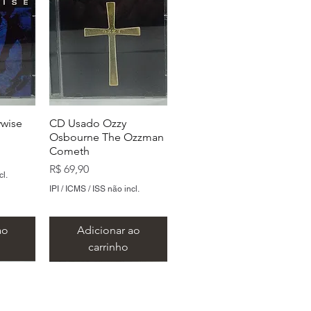
wise
CD Usado Ozzy
Osbourne The Ozzman
Cometh
Preço
R$ 69,90
cl.
IPI / ICMS / ISS não incl.
ao
Adicionar ao
carrinho