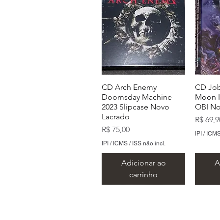
CD Arch Enemy
CD Job
Doomsday Machine
Moon H
2023 Slipcase Novo
OBI No
Lacrado
Preço
R$ 69,9
Preço
R$ 75,00
IPI / ICMS
IPI / ICMS / ISS não incl.
Adicionar ao
A
carrinho