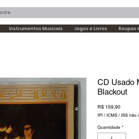
Instrumentos Musicais
Jogos e Livros
Roupas 
CD Usado 
Blackout
Preço
R$ 159,90
IPI / ICMS / ISS não i
Quantidade
*