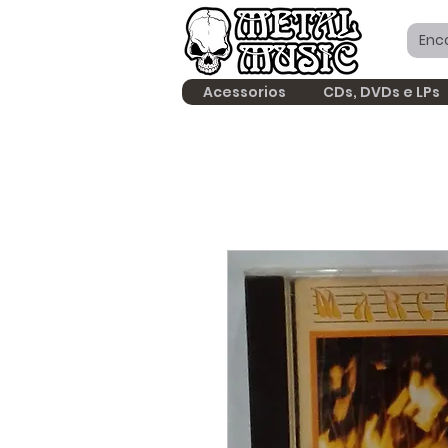
Acessorios
CDs, DVDs e LPs