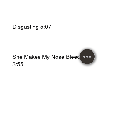
Disgusting 5:07
She Makes My Nose Bleed
3:55
Naked Twister 4:39
Egg Shaped Fred 4:11