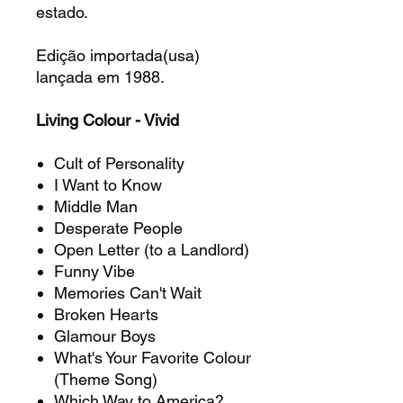
estado.
Edição importada(usa)
lançada em 1988.
Living Colour - Vivid
Cult of Personality
I Want to Know
Middle Man
Desperate People
Open Letter (to a Landlord)
Funny Vibe
Memories Can't Wait
Broken Hearts
Glamour Boys
What's Your Favorite Colour
(Theme Song)
Which Way to America?