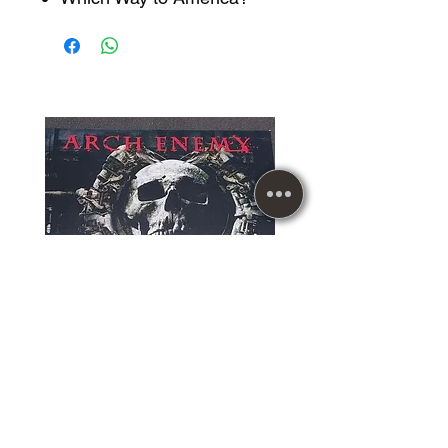
CD Arch Enemy Doomsday
Machine 2023 Slipcase Novo
Lacrado