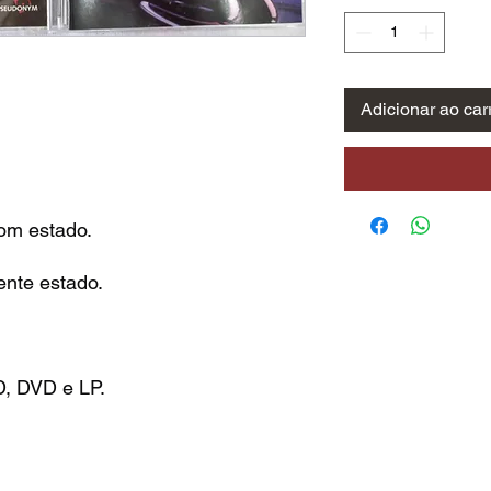
Adicionar ao car
om estado.
ente estado.
D, DVD e LP.