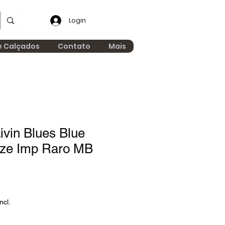
Login
e Calçados
Contato
Mais
vin Blues Blue
ze Imp Raro MB
ncl.