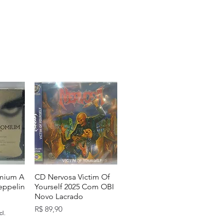
mium A
CD Nervosa Victim Of
eppelin
Yourself 2025 Com OBI
Novo Lacrado
Preço
R$ 89,90
cl.