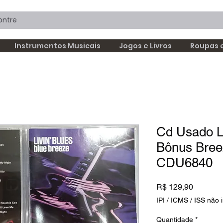
Instrumentos Musicais
Jogos e Livros
Roupas 
Cd Usado Li
Bônus Bree
CDU6840
Preço
R$ 129,90
IPI / ICMS / ISS não i
Quantidade
*