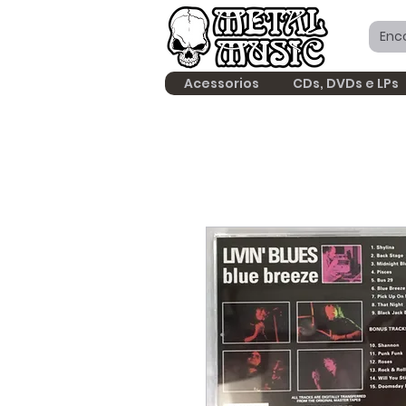
Acessorios
CDs, DVDs e LPs