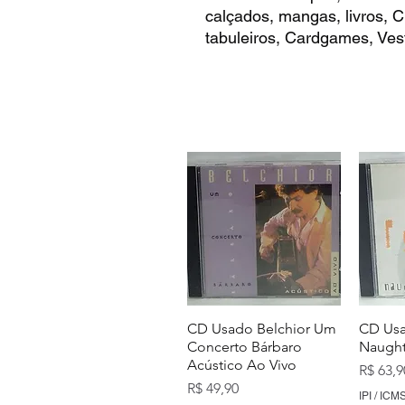
calçados, mangas, livros,
tabuleiros, Cardgames, Vest
CD Usado Belchior Um
CD Usa
Concerto Bárbaro
Naught
Acústico Ao Vivo
Preço
R$ 63,9
Preço
R$ 49,90
IPI / ICMS