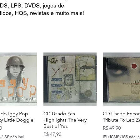
 CDS, LPS, DVDS, jogos de
idos, HQS, revistas e muito mais!
do Iggy Pop
CD Usado Yes
CD Usado Enco
y Little Doggie
Highlights The Very
Tribute To Led Z
Best of Yes
Preço
0
R$ 49,90
Preço
R$ 47,90
 / ISS não incl.
IPI / ICMS / ISS não in