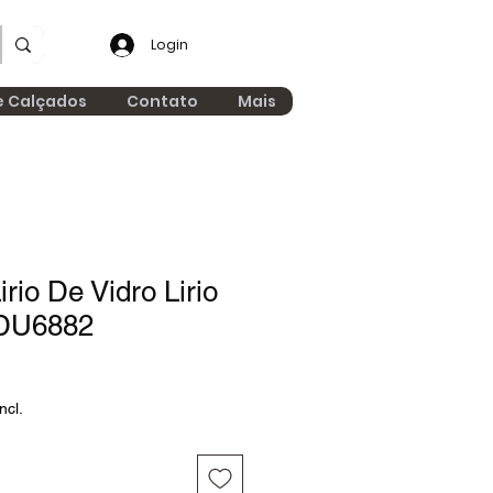
Login
e Calçados
Contato
Mais
rio De Vidro Lirio
CDU6882
ncl.