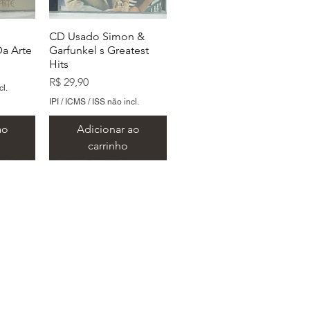
CD Usado Simon &
a Arte
Garfunkel s Greatest
Hits
Preço
R$ 29,90
cl.
IPI / ICMS / ISS não incl.
ao
Adicionar ao
carrinho
 São Paulo
oors
ylan s
CD Usado The Doors
CD Usado The Beatles
b Dylan
The Doors
Love