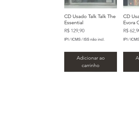
CD Usado Talk Talk The
CD Usa
Essential
Evora 
Preço
Preço
R$ 129,90
R$ 62,9
IPI / ICMS / ISS não incl.
IPI / ICMS
Adicionar ao
A
carrinho
Endereço:
CD Usado Ramones
CD Usado Cidade
CD Usado The Animals
CD Us
CD Us
Ramones Mania
Negra O Erê
Featuring Eric Burdon
Master
Negra 