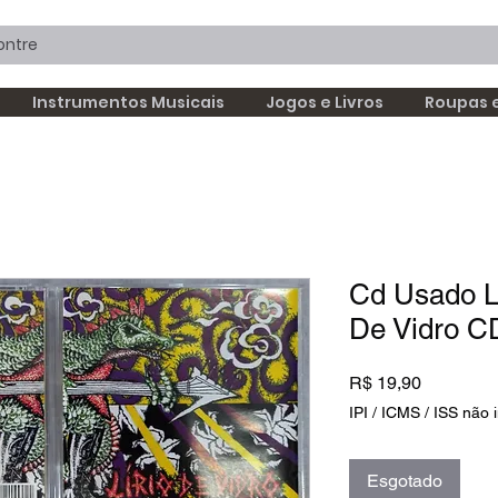
Instrumentos Musicais
Jogos e Livros
Roupas 
Cd Usado Li
De Vidro 
Preço
R$ 19,90
IPI / ICMS / ISS não i
Esgotado