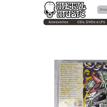
Acessorios
CDs, DVDs e LPs