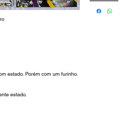
ro
om estado. Porém com um furinho.
ente estado.
: