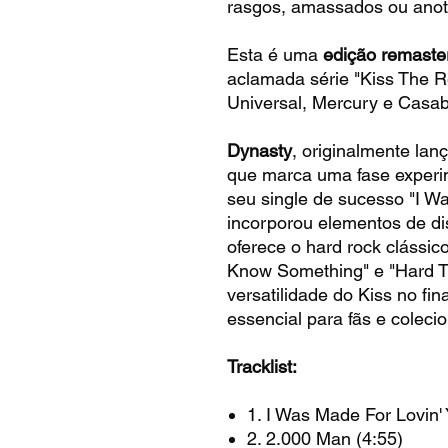
rasgos, amassados ou anot
Esta é uma
edição remaste
aclamada série "Kiss The R
Universal, Mercury e Casab
Dynasty
, originalmente la
que marca uma fase experi
seu single de sucesso "I Wa
incorporou elementos de d
oferece o hard rock clássi
Know Something" e "Hard T
versatilidade do Kiss no fi
essencial para fãs e colec
Tracklist:
1. I Was Made For Lovin' 
2. 2.000 Man (4:55)