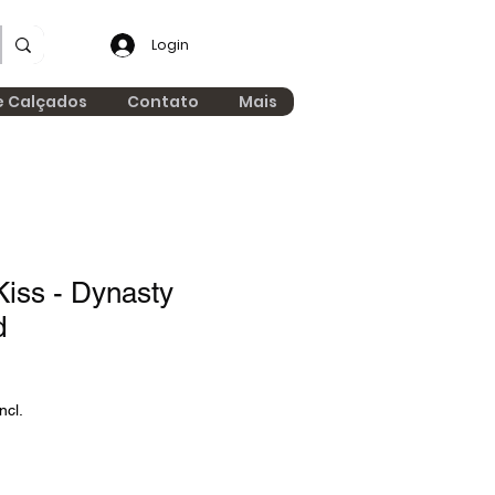
Login
e Calçados
Contato
Mais
iss - Dynasty
d
ncl.