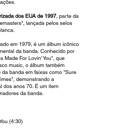
ações.
rizada dos EUA de 1997
, parte da
emasters", lançada pelos selos
lanca.
nçado em 1979, é um álbum icônico
mental da banda. Conhecido por
s Made For Lovin' You", que
isco music, o álbum também
co da banda em faixas como "Sure
imes", demonstrando a
nal dos anos 70. É um item
ionadores da banda.
You (4:30)