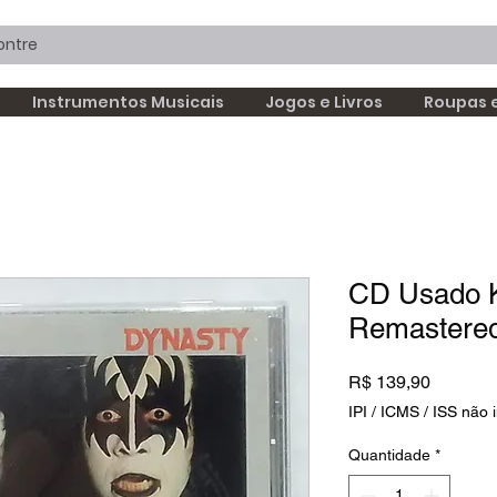
Instrumentos Musicais
Jogos e Livros
Roupas 
CD Usado K
Remastere
Preço
R$ 139,90
IPI / ICMS / ISS não i
Quantidade
*