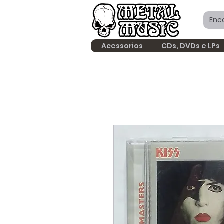
Acessorios
CDs, DVDs e LPs