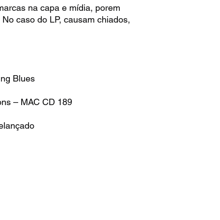
arcas na capa e mídia, porem
. No caso do LP, causam chiados,
ing Blues
ions – MAC CD 189
Relançado