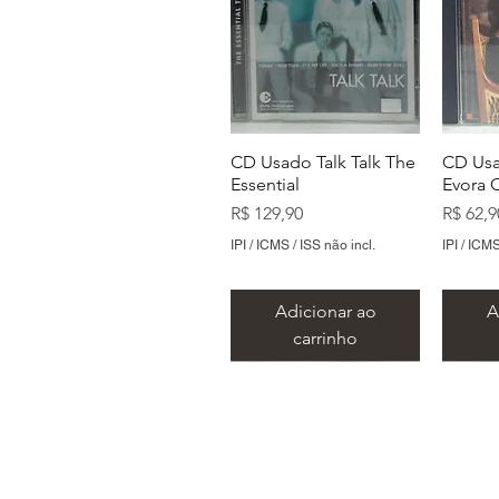
CD Usado Talk Talk The
CD Usa
Essential
Evora 
Preço
Preço
R$ 129,90
R$ 62,9
IPI / ICMS / ISS não incl.
IPI / ICMS
Adicionar ao
A
carrinho