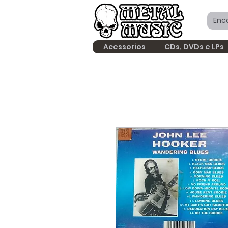
Acessorios
CDs, DVDs e LPs