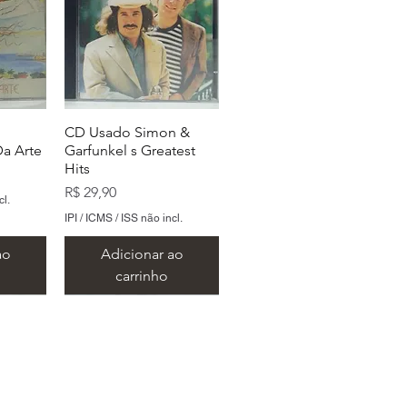
CD Usado Simon &
a Arte
Garfunkel s Greatest
Hits
Preço
R$ 29,90
cl.
IPI / ICMS / ISS não incl.
ao
Adicionar ao
carrinho