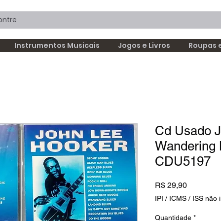
Instrumentos Musicais
Jogos e Livros
Roupas 
Cd Usado J
Wandering 
CDU5197
Preço
R$ 29,90
IPI / ICMS / ISS não i
Quantidade
*