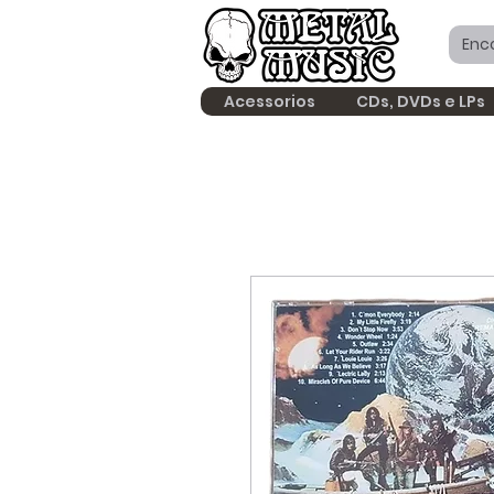
Acessorios
CDs, DVDs e LPs