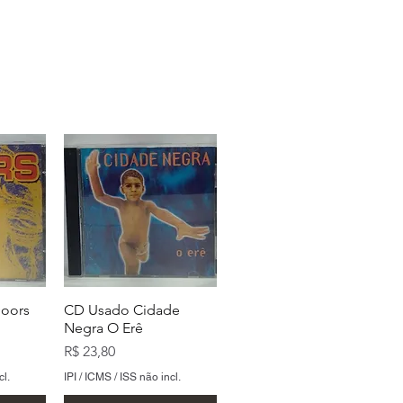
oors
CD Usado Cidade
Negra O Erê
Preço
R$ 23,80
cl.
IPI / ICMS / ISS não incl.