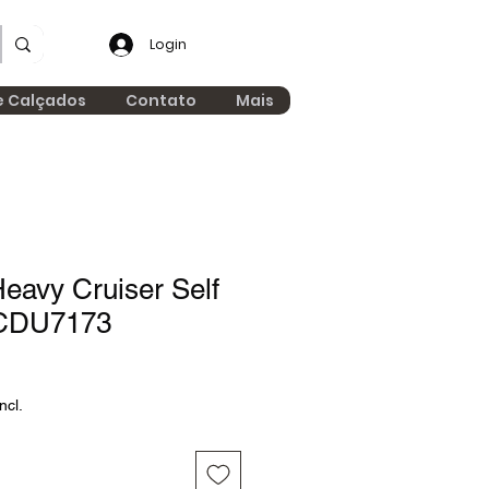
Login
e Calçados
Contato
Mais
eavy Cruiser Self
 CDU7173
ncl.