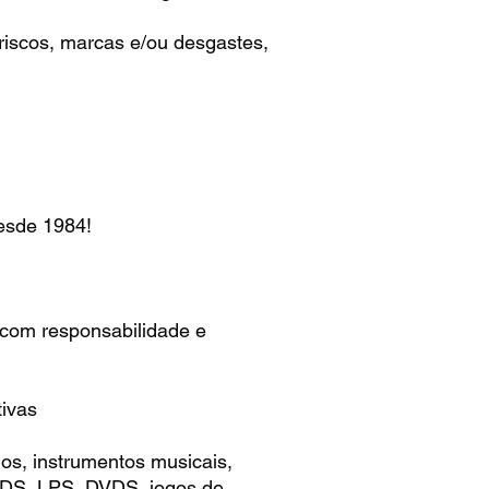
iscos, marcas e/ou desgastes,
e 1984!
 com responsabilidade e
ivas
os, instrumentos musicais,
 CDS, LPS, DVDS, jogos de