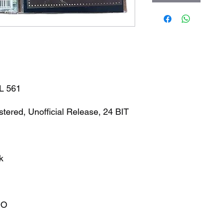
PL 561
ered, Unofficial Release, 24 BIT
k
ADO