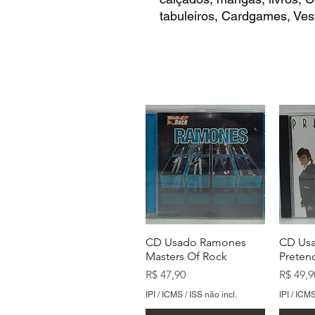
tabuleiros, Cardgames, Vest
CD Usado Ramones
CD Usa
Masters Of Rock
Preten
Preço
Preço
R$ 47,90
R$ 49,9
IPI / ICMS / ISS não incl.
IPI / ICMS