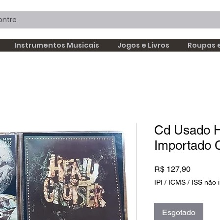
Instrumentos Musicais
Jogos e Livros
Roupas 
Cd Usado H
Importado
Preço
R$ 127,90
IPI / ICMS / ISS não i
Esgotado