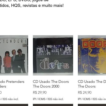
idos, HQS, revistas e muito mais!
do Pretenders
CD Usado The Doors
CD Usado The D
ders
The Doors 2000
The Doors
Preço
Preço
0
R$ 29,90
R$ 24,90
 / ISS não incl.
IPI / ICMS / ISS não incl.
IPI / ICMS / ISS não in