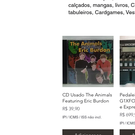
calçados, mangas, livros,
tabuleiros, Cardgames, Vest
CD Usado The Animals
Pedale
Featuring Eric Burdon
G1XFOU
e Expr
Preço
R$ 39,90
Preço
R$ 699,
IPI / ICMS / ISS não incl.
IPI / ICMS