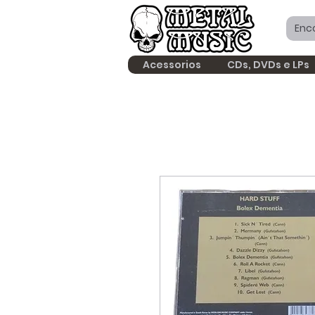
Acessorios
CDs, DVDs e LPs