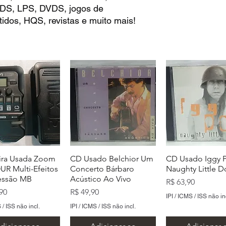
 CDS, LPS, DVDS, jogos de
idos, HQS, revistas e muito mais!
ira Usada Zoom
CD Usado Belchior Um
CD Usado Iggy 
R Multi-Efeitos
Concerto Bárbaro
Naughty Little 
essão MB
Acústico Ao Vivo
Preço
R$ 63,90
Preço
90
R$ 49,90
IPI / ICMS / ISS não in
 / ISS não incl.
IPI / ICMS / ISS não incl.