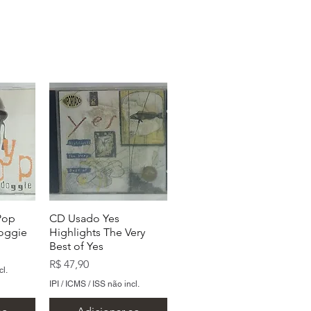
Pop
CD Usado Yes
Doggie
Highlights The Very
Best of Yes
Preço
R$ 47,90
cl.
IPI / ICMS / ISS não incl.