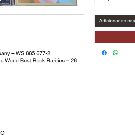
Adicionar ao car
pany – WS 885 677-2
he World Best Rock Rarities – 28
ADO