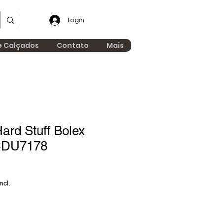
Login
e Calçados
Contato
Mais
ard Stuff Bolex
CDU7178
ncl.